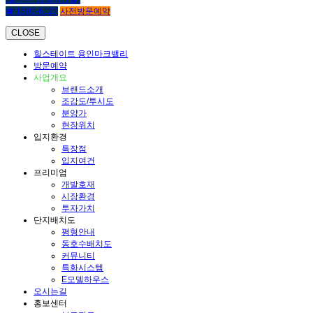
☎ 1800-6127
사전방문예약
CLOSE
힐스테이트 용인마크밸리
방문예약
사업개요
브랜드소개
조감도/투시도
분양가
현장위치
입지환경
특장점
입지여건
프리미엄
개발호재
시장환경
투자가치
단지배치도
평형안내
동호수배치도
커뮤니티
특화시스템
E모델하우스
오시는길
홍보센터