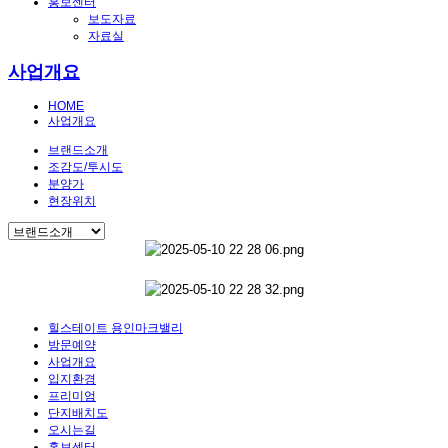
홍보센터
보도자료
자료실
사업개요
HOME
사업개요
브랜드소개
조감도/투시도
분양가
현장위치
힐스테이트 용인마크밸리
방문예약
사업개요
입지환경
프리미엄
단지배치도
오시는길
홍보센터