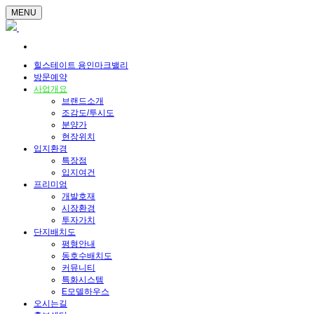
MENU
힐스테이트 용인마크밸리
방문예약
사업개요
브랜드소개
조감도/투시도
분양가
현장위치
입지환경
특장점
입지여건
프리미엄
개발호재
시장환경
투자가치
단지배치도
평형안내
동호수배치도
커뮤니티
특화시스템
E모델하우스
오시는길