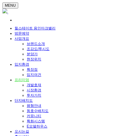
MENU
힐스테이트 용인마크밸리
방문예약
사업개요
브랜드소개
조감도/투시도
분양가
현장위치
입지환경
특장점
입지여건
프리미엄
개발호재
시장환경
투자가치
단지배치도
평형안내
동호수배치도
커뮤니티
특화시스템
E모델하우스
오시는길