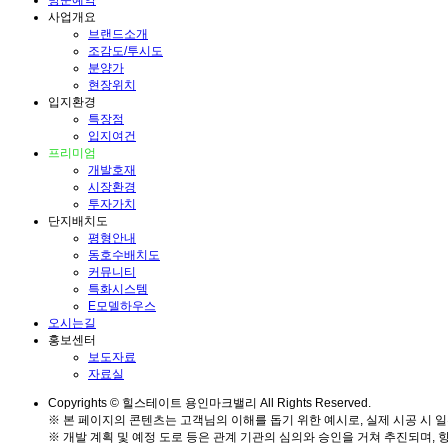
방문예약
사업개요
브랜드소개
조감도/투시도
분양가
현장위치
입지환경
특장점
입지여건
프리미엄
개발호재
시장환경
투자가치
단지배치도
평형안내
동호수배치도
커뮤니티
특화시스템
E모델하우스
오시는길
홍보센터
보도자료
자료실
Copyrights © 힐스테이트 용인마크밸리 All Rights Reserved.
※ 본 페이지의 콘텐츠는 고객님의 이해를 돕기 위한 예시로, 실제 시공 시 일
※ 개발 계획 및 예정 도로 등은 관계 기관의 심의와 승인을 거쳐 추진되며, 