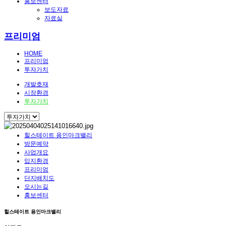
홍보센터
보도자료
자료실
프리미엄
HOME
프리미엄
투자가치
개발호재
시장환경
투자가치
힐스테이트 용인마크밸리
방문예약
사업개요
입지환경
프리미엄
단지배치도
오시는길
홍보센터
힐스테이트 용인마크밸리